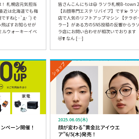
！ 札幌店元気担当
皆さんこんにちは😃 ラソラ札幌B-town 2
/ 最近は北海道でも梅
【お顔専門エステ リバイブ】です💫 ラソ
ね(; ･`д･´) そ
店で人気のリフトアップマシン 【テラボ
っ飛ばすお知らせが
ラー】がある方のSNS投稿の反響からラ
ミルウォーキーイベ
ラ店にお問い合わせが相次いでおります
🤣❣️ なん […]
ショップ
2025.06.05(木)
ャンペーン開催！
顔が変わる”黄金比アイウエ
ア”6/5(木)発売！