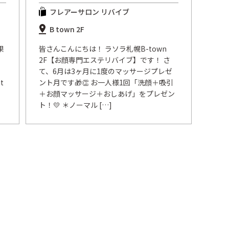
フレアーサロン リバイブ
B town 2F
果
皆さんこんにちは！ ラソラ札幌B-town
2F【お顔専門エステリバイブ】です！ さ
て、6月は3ヶ月に1度のマッサージプレゼ
t
ント月です🎁👏 お一人様1回「洗顔＋吸引
＋お顔マッサージ＋おしあげ」をプレゼン
ト！💛 ＊ノーマル […]