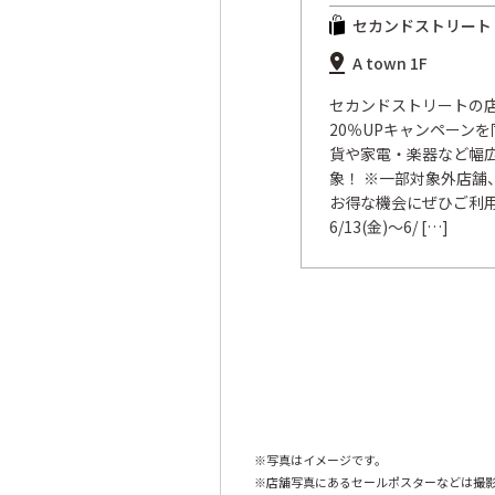
セカンドストリート
A town 1F
セカンドストリートの店
20％UPキャンペーンを
貨や家電・楽器など幅
象！ ※一部対象外店舗
お得な機会にぜひご利用
6/13(金)～6/ […]
写真はイメージです。
店舗写真にあるセールポスターなどは撮