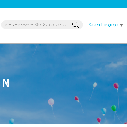
Select Language
▼
ON