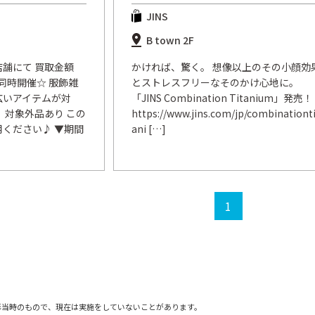
JINS
B town 2F
舗にて 買取金額
かければ、驚く。 想像以上のその小顔効
同時開催☆ 服飾雑
とストレスフリーなそのかけ心地に。
広いアイテムが対
「JINS Combination Titanium」発売！
、対象外品あり この
https://www.jins.com/jp/combinationti
ください♪ ▼期間
ani […]
1
影当時のもので、現在は実施をしていないことがあります。