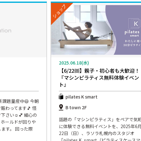
ショップ
2025.06.18(水)
【6/22㈰】親子・初心者も大歓迎！
『マシンピラティス無料体験イベン
ト』
pilates K smart
課題量産中😆 今朝
B town 2F
賑わってます🎵 怪
い☺️︎‪💕 細心の
話題の「マシンピラティス」をペアで気
、ホールドが回りや
に体験できる無料イベントを、2025年6
ます。 回った際
22日（日）、ラソラ札幌内のスタジオ
「pilates K_smart（ピラティスケース