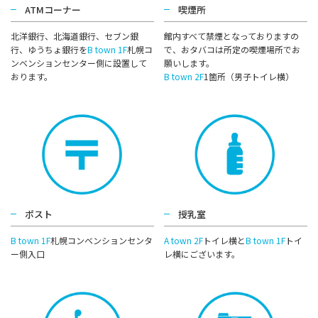
ATMコーナー
喫煙所
北洋銀⾏、北海道銀⾏、セブン銀
館内すべて禁煙となっておりますの
行、ゆうちょ銀⾏を
B town 1F
札幌コ
で、おタバコは所定の喫煙場所でお
ンベンションセンター側に設置して
願いします。
おります。
B town 2F
1箇所（男⼦トイレ横）
ポスト
授乳室
B town 1F
札幌コンベンションセンタ
A town 2F
トイレ横と
B town 1F
トイ
ー側⼊⼝
レ横にございます。