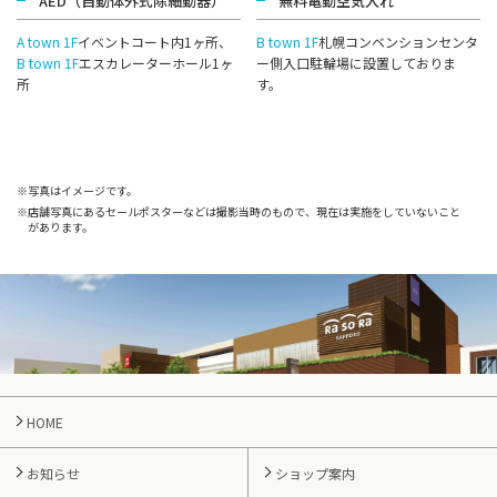
AED（自動体外式除細動器）
無料電動空気⼊れ
A town 1F
イベントコート内1ヶ所、
B town 1F
札幌コンベンションセンタ
B town 1F
エスカレーターホール1ヶ
ー側⼊⼝駐輪場に設置しておりま
所
す。
写真はイメージです。
店舗写真にあるセールポスターなどは撮影当時のもので、現在は実施をしていないこと
があります。
HOME
お知らせ
ショップ案内