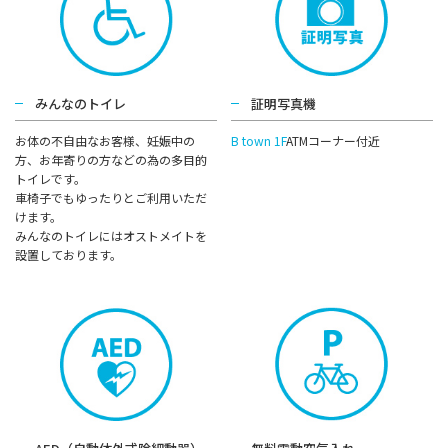
みんなのトイレ
証明写真機
お体の不⾃由なお客様、妊娠中の
B town 1F
ATMコーナー付近
⽅、お年寄りの⽅などの為の多⽬的
トイレです。
⾞椅⼦でもゆったりとご利⽤いただ
けます。
みんなのトイレにはオストメイトを
設置しております。