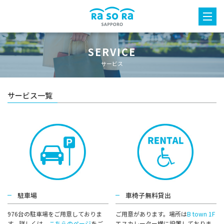
SERVICE
サービス
サービス一覧
駐車場
車椅子無料貸出
976台の駐⾞場をご⽤意しておりま
ご用意があります。場所は
B town 1F
す。詳しくは、
こちらのページ
をご
エスカレーター横に設置しておりま