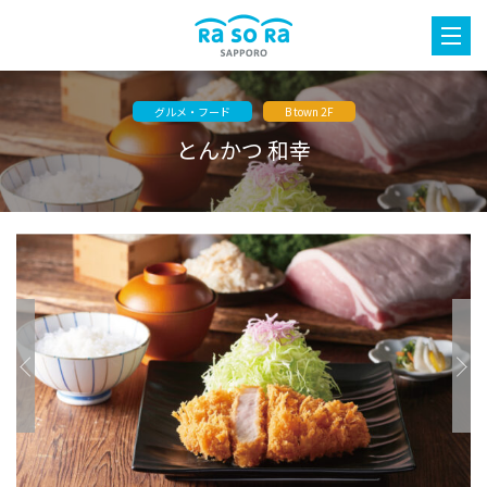
グルメ・フード
B town 2F
とんかつ 和幸