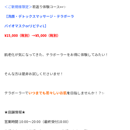
＜ご新規様限定＞
若返り体験コース👀✨️
【洗顔・デトックスマッサージ・テラボーラ
バイオマスクorリビティL】
¥15,000（税別）→¥5,000（税別）
肌老化が気になってきた、テラボーラーをお得に体験してみたい！
そんな方は是非お試しくださいませ！
テラボーラーで
いつまでも若々しいお肌
を
日指しませんか！？✨
★店舗情報★
営業時間 10:00～20:00（最終受付18:00）