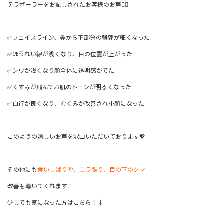
テラボーラーをお試しされたお客様のお声👇🏻
✅フェイスライン、鼻から下部分の輪郭が細くなった
✅ほうれい線が浅くなり、目の位置が上がった
✅シワが浅くなり顔全体に透明感がでた
✅くすみが飛んでお肌のトーンが明るくなった
✅血行が良くなり、むくみが改善され小顔になった
このようの嬉しいお声を沢山いただいております💖
その他にも
食いしばりや、エラ張り、目の下のクマ
改善も導いてくれます！
少しでも気になった方はこちら！↓