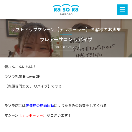
リフトアップマシーン【テラボーラー】お客様のお声💖
フレアーサロン リバイブ
2025.07.29(火)
皆さんこんにちは！
ラソラ札幌 B-town 2F
【お顔専門エステ リバイブ】です☺️
ラソラ店には
表情筋の筋肉運動
によりたるみの改善をしてくれる
マシーン
【テラボーラー】
がございます！