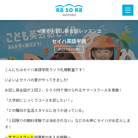
🍉夏のお試し英会話レッスン⛱️
セイハ英語学院
2026.06.01(月)
こんにちはセイハ英語学院ラソラ札幌教室です！
いよいよセイハの夏がやってきました!
お試し英会話が２回２，０００円で受けられるサマースクールを実施！
「入学前にじっくりコースを試したい！」
「どの曜日が生活スタイルに合うか迷っている」
「１回限りの無料体験では決めきれない」などのお声にセイハがお応えしま
す！
～
サマースクール
受講者の本入会特典～