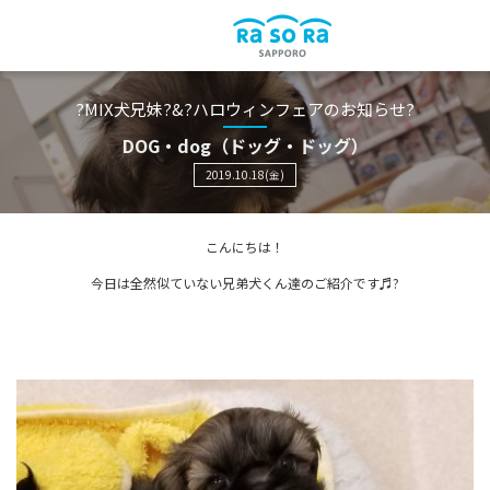
?MIX犬兄妹?&?ハロウィンフェアのお知らせ?
DOG・dog（ドッグ・ドッグ）
2019.10.18(金)
こんにちは！
今日は全然似ていない兄弟犬くん達のご紹介です♬?