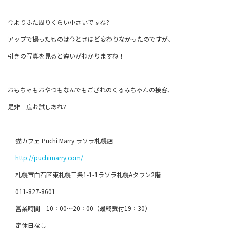
今よりふた周りくらい小さいですね?
アップで撮ったものは今とさほど変わりなかったのですが、
引きの写真を見ると違いがわかりますね！
おもちゃもおやつもなんでもござれのくるみちゃんの接客、
是非一度お試しあれ?
猫カフェ Puchi Marry ラソラ札幌店
http://puchimarry.com/
札幌市白石区東札幌三条1-1-1ラソラ札幌Aタウン2階
011-827-8601
営業時間 10：00～20：00（最終受付19：30）
定休日なし