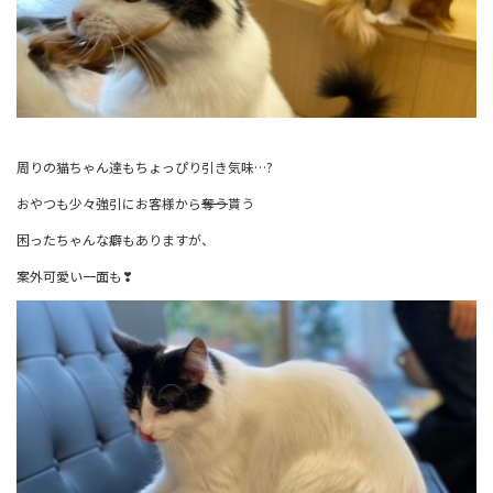
周りの猫ちゃん達もちょっぴり引き気味…?
おやつも少々強引にお客様から
奪う
貰う
困ったちゃんな癖もありますが、
案外可愛い一面も❣