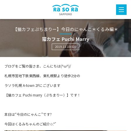
【猫カフェぷちまりー】今日のにゃんこ＊くるみ編＊
猫カフェ Puchi Marry
2019.11.10(日)
ブログをご覧の皆さま、こんにちは(^ω^)/
札幌市営地下鉄東西線、東札幌駅より徒歩2分の
ラソラ札幌 A-town 2Fにございます
【猫カフェ Puchi marry（ぷちまりー）】です！
本日は“今日のにゃんこ”です?
今回はくるみちゃんのご紹介✩.*˚