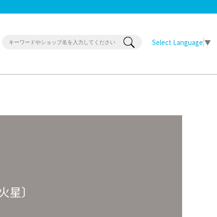
Select Language
▼
火星〕