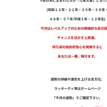
下記の年に生まれた方が「九紫火星」となり
(昭和１２年・２１年・３０年・３９年
４８年・５７年/平成３年・１２年生)
今月はレベルアップのための積極的な自己
チャンスを活かす上昇運。
持ち前の知的好奇心を発揮すると
あなたは一層、輝きます。
運勢の詳細や運気を上げる吉方位、
ラッキーディ等はホームページ
「今月の運勢」でご確認下さい。