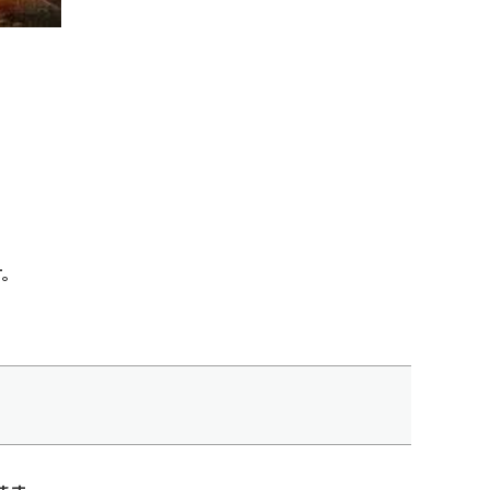
。
り
す。