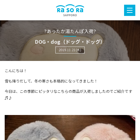
?あったか湯たんぽ入荷?
DOG・dog（ドッグ・ドッグ）
2019.11.21(木)
こんにちは！
雪も降りだして、冬の寒さも本格的になってきました！
今日は、この季節にピッタリなこちらの商品が入荷しましたのでご紹介です
♬♪