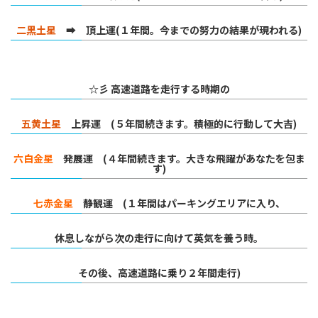
二黒土星
➡ 頂上運(１年間。今までの努力の結果が現われる)
☆彡 高速道路を走行する時期の
五黄土星
上昇運 (５年間続きます。積極的に行動して大吉)
六白金星
発展運 (４年間続きます。大きな飛躍があなたを包ま
す)
七赤金星
静観運 (１年間は
パーキングエリアに入り、
休息しながら
次の走行に向けて
英気を養う時。
その後、高速道路に乗り２年間走行)