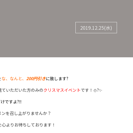
2019.12.25(水)
を
な、なんと、
200円引き
に致します?
見ていただいた方のみの
クリスマスイベント
です！⛄?✨
けですよ?‼
メンを召し上がりませんか？
を心よりお待ちしております！