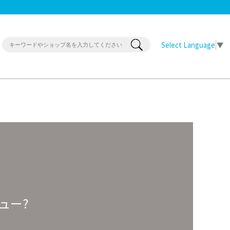
Select Language
▼
ュー?