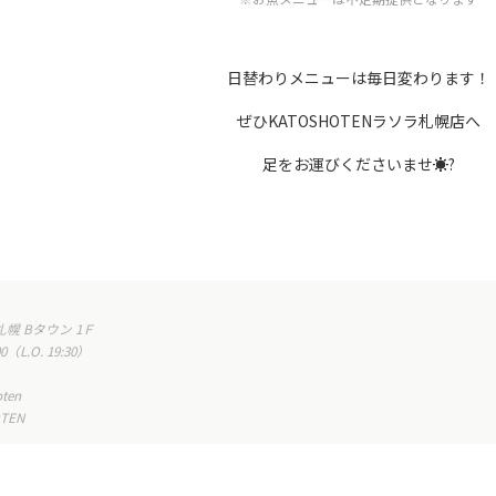
日替わりメニューは毎日変わります！
ぜひKATOSHOTENラソラ札幌店へ
足をお運びくださいませ☀?
札幌
B
タウン
1
Ｆ
00
（
L.O. 19:30
）
oten
TEN