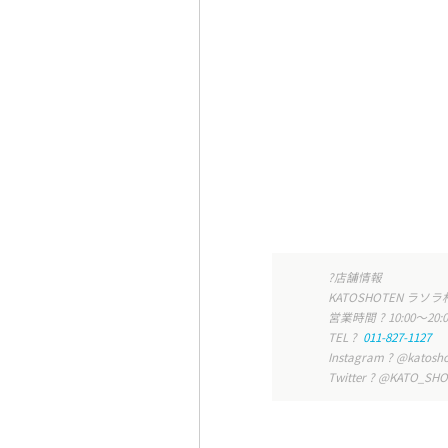
?
店舗情報
KATOSHOTEN
ラソラ
営業時間
?
10:00
〜
20:
TEL
?
011-827-1127
Instagram
?
@
katosh
Twitter
?
@KATO_SHO