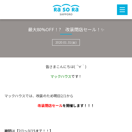
最大80%OFF！? 改装閉店セール！✨
2020.01.31(金)
皆さまこんにちは( ´∀｀)
マックハウス
です！
マックハウスでは、改装のため明日2/1から
改装閉店セール
を開催します！！！
期間は【2/1〜3/15まで！！】