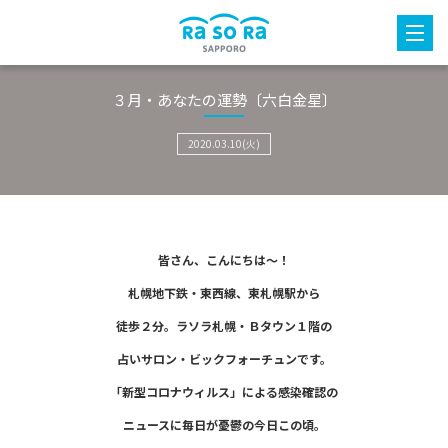
３月・あなたの運勢〔六白金星〕
2020.03.10(火)
皆さん、こんにちは～！
札幌地下鉄・東西線、
東札幌駅から
徒歩２分。
ラソラ札幌・Ｂタウン１階の
占いサロン・ビックフォーチュンです。
「新型コロナウィルス」による
感染確認の
ニュースに
毎日が憂鬱の今日この頃。