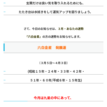
玄関だけは良い気を取り入れるためにも、
たたき台は水拭きをして運気アップを図りましょう。
さて、今日のお知らせは、
３月・あなたの運勢
「六白金星」
の方の
運勢を
お知らせします。
六白金星 発展運
〔３月５日～４月３日〕
(昭和１５年・２４年・３３年・４２年・
５１年・６０年/平成６年・１５年生)
今月は九星の中にあって、