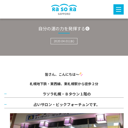
自分の運の力を発揮する❻
2020.04.01(水)
皆さん、こんにちは～
札幌地下鉄・東西線、
東札幌駅から
徒歩２分
ラソラ札幌・Ｂタウン１階の
占いサロン・ビックフォーチュンです。