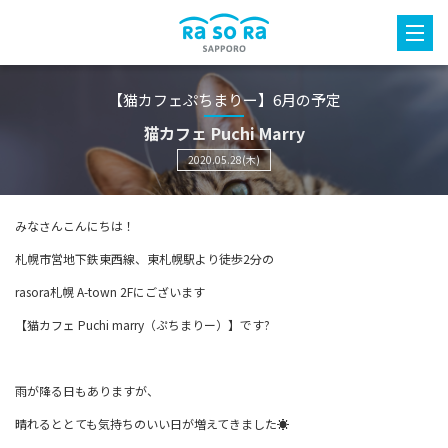
【猫カフェぷちまりー】6月の予定
猫カフェ Puchi Marry
2020.05.28(木)
みなさんこんにちは！
札幌市営地下鉄東西線、東札幌駅より徒歩2分の
rasora札幌 A-town 2Fにございます
【猫カフェ Puchi marry（ぷちまりー）】です?
雨が降る日もありますが、
晴れるととても気持ちのいい日が増えてきました☀