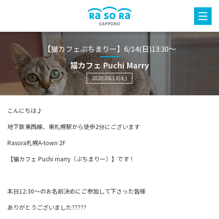
【猫カフェぷちまりー】6/14(日)13:30～
猫カフェ Puchi Marry
2020.06.13(土)
こんにちは♪
地下鉄東西線、東札幌駅から徒歩2分にございます
Rasora札幌A-town 2F
【猫カフェ Puchi marry（ぷちまりー）】です！
本日12:30～のお名前決めにご参加して下さった皆様
ありがとうございました?????