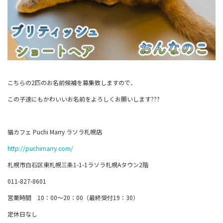
こちらの2匹のお名前候補を募集致しますので、
この子達にもかわいいお名前をよろしくお願いします???
猫カフェ Puchi Marry ラソラ札幌店
http://puchimarry.com/
札幌市白石区東札幌三条1-1-1ラソラ札幌Aタウン2階
011-827-8601
営業時間 10：00～20：00（最終受付19：30）
定休日なし