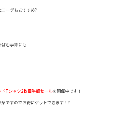
たコーデもおすすめ?
汗ばむ季節にも
ンドTシャツ2枚目半額セール
を
開催中です！
象条ですのでお得にゲットできます！?