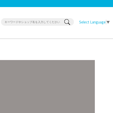
Select Language
▼
！