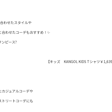
と合わせたスタイルや
と合わせたコーデもおすすめ！✨
ンピース?
【キッズ KANGOL KIDS Tシャツ￥1,63
たカジュアルコーデや
ストリートコーデにも