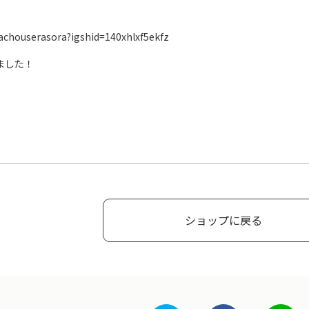
achouserasora?igshid=140xhlxf5ekfz
しました！
！
ショップに戻る