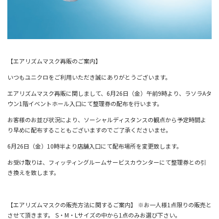
【エアリズムマスク再販のご案内】
いつもユニクロをご利用いただき誠にありがとうございます。
エアリズムマスク再販に関しまして、
6
月
26
日（金）午前
9
時より、ラソラ
A
タ
ウン
1
階
イベントホール入口にて整理券の配布を行います。
お客様のお並び状況により、ソーシャルディスタンスの観点から予定時間よ
り早めに配布することもございますのでご了承くださいませ。
6月26日（金）10時半より店舗入口にて配布場所を変更致します。
お受け取りは、フィッティングルームサービスカウンターにて整理券との引
き換えを致します。
【エアリズムマスクの販売方法に関するご案内】 ※お一人様1点限りの販売と
させて頂きます。 S・M・Lサイズの中から1点のみお選び下さい。