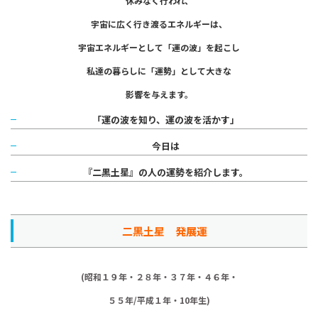
休みなく行われ、
宇宙に広く行き渡るエネルギーは、
宇宙エネルギーとして「運の波」を起こし
私達の暮らしに「運勢」として大きな
影響を与えます。
「運の波を知り、運の波を活かす」
今日は
『二黒土星』の人の運勢を紹介します。
二黒土星 発展運
(昭和１９年・２８年・３７年・４６年・
５５年/平成１年・10年生)