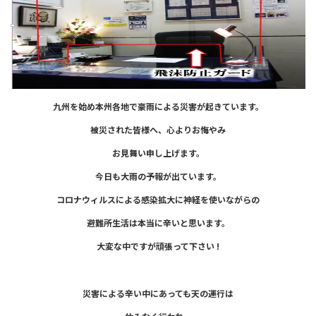
九州を始め本州各地で豪雨による
災害が起きています。
被災された皆様へ、
心よりお悔やみ
お見舞い
申し上げます。
今日も大雨の予報が出ています。
コロナウィルスによる感染拡大に神経
を使いながらの
避難所生活は
本当に辛いと思います。
大変な中ですが頑張って下さい !
災害による辛い中にあっても天の運行は