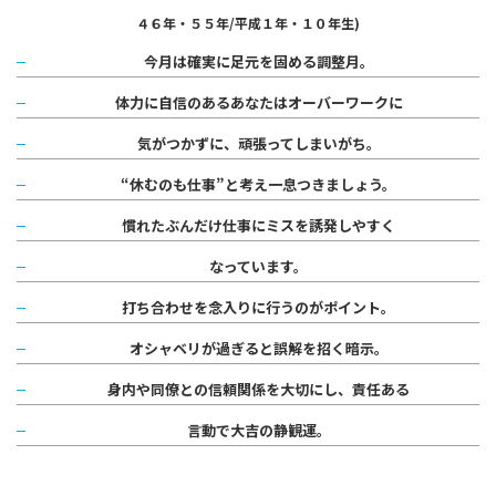
４６年・５５年/平成１年・１０年生)
今月は確実に足元を固める調整月。
体力に自信のあるあなたはオーバーワークに
気がつかずに、頑張ってしまいがち。
“休むのも仕事”と考え一息つきましょう。
慣れたぶんだけ仕事にミスを誘発しやすく
なっています。
打ち合わせを念入りに行うのがポイント。
オシャベリが過ぎると誤解を招く暗示。
身内や同僚との信頼関係を大切にし、
責任ある
言動で
大吉の静観運。