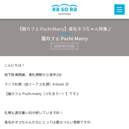
【猫カフェ Puchi Marry】長毛ネコちゃん特集♪
猫カフェ Puchi Marry
2018.08.05(日)
こんにちは！
地下鉄東西線、東札幌駅から徒歩2分
ラソラ札幌（旧イーアス札幌）A-town 2F
【猫カフェ Puchi marry（ぷちまりー）】です♪
札幌も連日暑い日が続いていますね！
長毛のネコちゃんたちにとっては夏はつらい季節ですが、