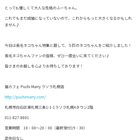
とっても優しくて大人な性格のふーちゃん。
これでもまだ成猫になっていないので、これからもっと大きくなるかもしれ
ません♪
今日は長毛ネコちゃん特集と題して、５匹のネコちゃんをご紹介しました！
長毛ネコちゃんファンの皆様、ぜひ一度会いに来てください♪
皆さまのお越しを心よりお待ちしております！
猫カフェ Puchi Marry ラソラ札幌店
http://puchimarry.com/
札幌市白石区東札幌三条1-1-1ラソラ札幌Aタウン2階
011-827-8601
営業時間 10：00～20：00（最終受付19：30）
定休日なし