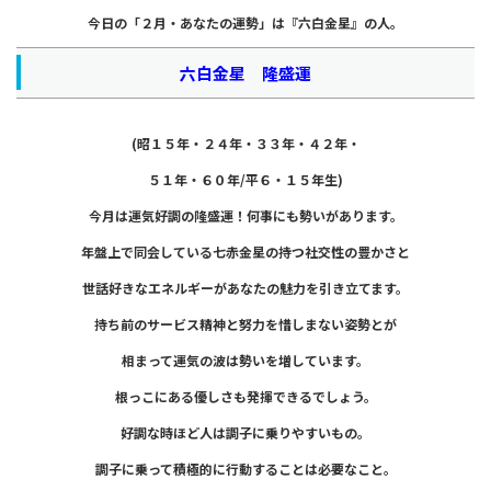
今日の「２月・あなたの運勢」は
『六白金星』の人。
六白金星 隆盛運
(昭１５年・２４年・３３年・４２年・
５１年・６０年/平６・１５年生)
今月は運気好調の隆盛運！
何事にも勢いがあります。
年盤上で同会している七赤金星の持つ
社交性の豊かさと
世話好きなエネルギーが
あなたの魅力を引き立てます。
持ち前のサービス精神と
努力を惜しまない姿勢とが
相まって
運気の波は勢いを増しています。
根っこにある優しさも発揮できるでしょう。
好調な時ほど人は調子に乗りやすいもの。
調子に乗って積極的に行動することは
必要なこと。