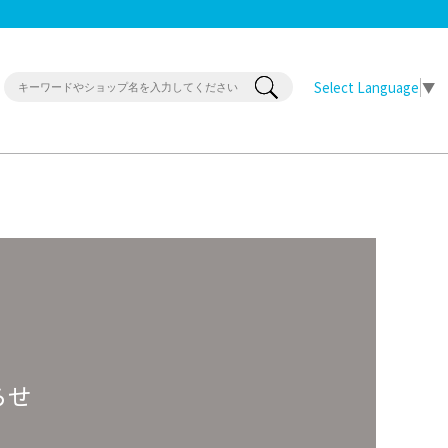
Select Language
▼
らせ