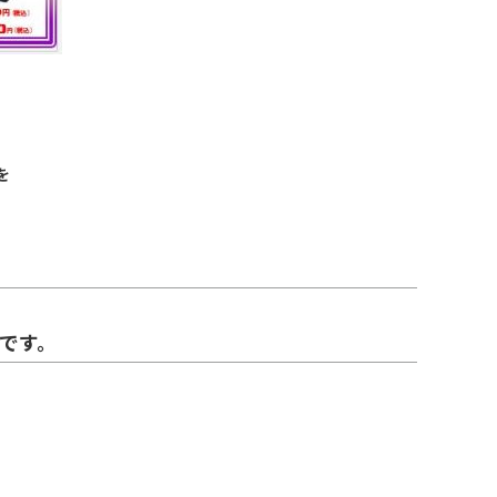
を
です。