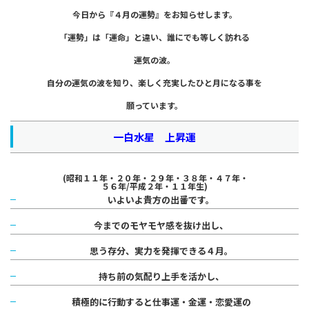
今日から『４月の運勢』をお知らせします。
「運勢」は「運命」と違い、誰にでも等しく訪れる
運気の波。
自分の運気の波を知り、楽しく充実したひと月になる事を
願っています。
一白水星 上昇運
(昭和１１年・２０年・２９年・３８年・
４７年・
５６年/平成２年・１１年生)
いよいよ貴方の出番です。
今までのモヤモヤ感を抜け出し、
思う存分、実力を発揮できる４月。
持ち前の気配り上手を活かし、
積極的に行動すると仕事運・金運・
恋愛運の