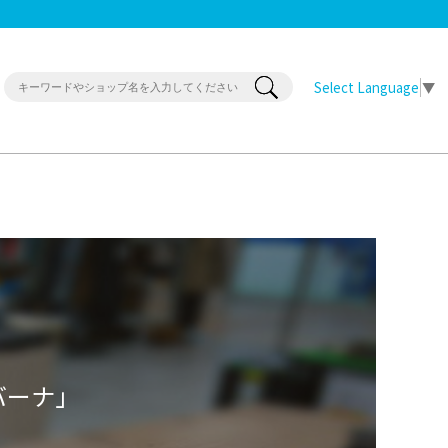
Select Language
▼
バーナ」