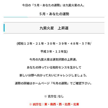
今日の『５月・あなたの運勢』は
九紫火星の人。
５月・あなたの運勢
九紫火星 上昇運
(昭和１２年・２１年・３０年・３９年・４８年・
５７年/
平成３年・１２年生)
今月の九紫火星は運気好調の上昇運。
あなたの持っている知的センスを生かして
新しい分野へ向かって大いにチャレンジしましょう。
運勢の詳細はホームページ『今月の運勢』でご確認下さい。
※ 吉方位 :なし
※ 凶方位：
東・南西・西・北西・北東