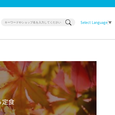
Select Language
▼
ら定食