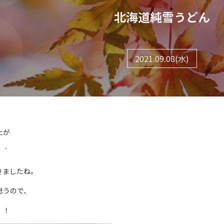
北海道純雪うどん
2021.09.08(水)
たが
＾＾
きましたね。
思うので、
！！