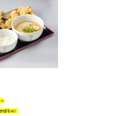
）～
、かぼちゃ）