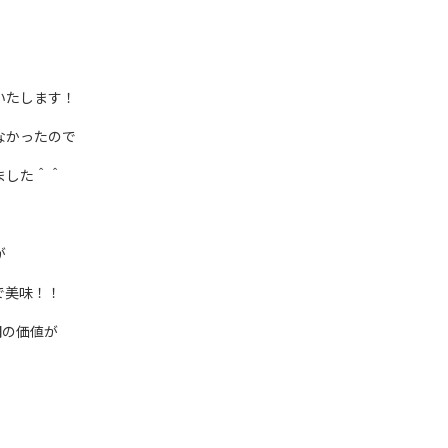
いたします！
なかったので
ました＾＾
が
で美味！！
円の価値が