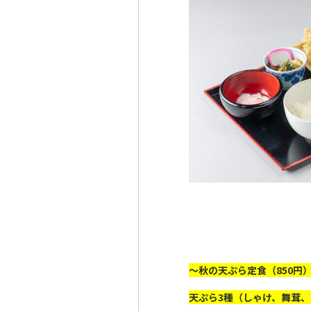
～秋の天ぷら定食（850円
天ぷら3種（しゃけ、舞茸