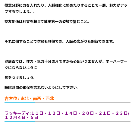
得意分野に力を入れたり、人脈強化に努めたりすることで一層、魅力がアッ
プするでしよう。。
交友関係は利害を超えて誠実第一の姿勢で望むこと。
それに徹することで信頼も獲得でき、人脈の広がりも期待できます。
健康面では、体力・気力十分の月ですから心配いりませんが、オーバーワー
クにならないように
気をつけましょう。
睡眠時間の確保を忘れないようにして下さい。
吉方位 : 東北・南西・西北
ラッキーディ:１１日・１２日・１４日・２０日・２１日・２３日/
１２月４日・５日