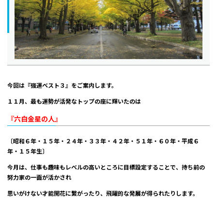
今回は『強運ベスト３』をご案内します。
１１月、最も運勢が活発なトップの座に輝いたのは
『六白金星の人』
〔昭和６年・１５年・２４年・３３年・４２年・５１年・６０年・平成６
年・１５年生〕
今月は、仕事も趣味もレベルの高いところに目標設定することで、持ち前の
努力家の一面が活かされ
思いがけない才能開花に繋がったり、飛躍的な発展が得られたりします。