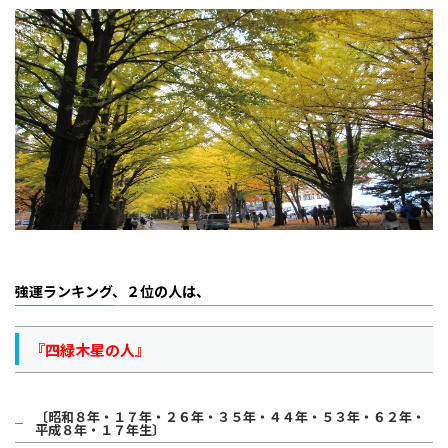
強運ランキング、２位の人は、
『四緑木星の人』
〔昭和８年・１７年・２６年・３５年・４４年・５３年・６２年・
平成８年・１７年生〕