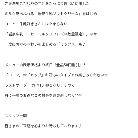
岩泉農場こだわりの牛乳をたっぷり贅沢に使用した
ミルク感あふれる「岩泉牛乳ソフトクリーム」をはじめ
コーヒー牛乳好きさんにはたまらない
「岩泉牛乳コーヒーミルクソフト（＊数量限定）」ほか
一度に両方の味わいを楽しめる「ミックス」も♪
メニューの表示価格より終日「全品
50
円割引」！
「コーン」
or
「カップ」
お好みのタイプでお楽しみください
☆
ラストオーダーは
PM19:40
となりますので
月に一度のお得なこの機会をお見逃しなく
*^^*
スタッフ一同
皆さまのご来店を心よりお待ちしております♪