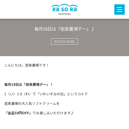
毎月18日は『岩泉農場デー』♪
2023.06.18(日)
こんにちは。岩泉農場です！
毎月
18
日は『岩泉農場デー』！
1
（い）と
8
（わ）で「いわいずみの日」というコトで
岩泉農場の大人気ソフトクリームを
「全品
50
円
OFF
」
でお楽しみいただけます♪