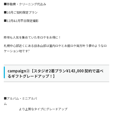
■移動費・クリーニング代込み
■10月ご契約限定プラン
■12月&1月平日限定撮影
昨年も人気を集めていた冬ロケをお得に！
札幌中心部近くにある旧永山邸は室内ロケとお庭ロケ両方叶う夢のようなロ
ケーション地です.*
campaign②【スタジオ2着プラン¥143,000 契約で選べ
るギフトグレードアップ！】
■アルバム・ミニアルバ
ム
より上質なタイプにグレードアップ