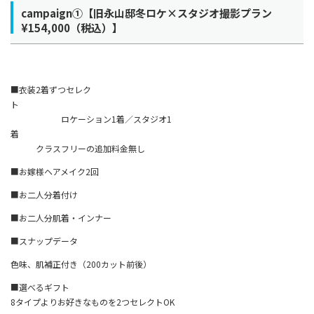
campaign①【旧永山邸冬ロケ×スタジオ撮影プラン
¥154,000（税込）】
■衣装2着ずつセレク
ト
ロケーション1着／スタジオ1
着
クラスフリーの追加料金無し
■お嫁様ヘアメイク2回
■お二人分着付け
■お二人分肌着・インナー
■スナップデータ
色味、肌補正付き（200カット前後）
■選べるギフト
8タイプよりお好きなものを2つセレクトOK