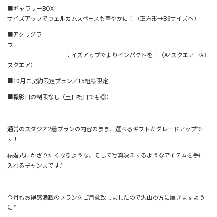
■ギャラリーBOX
サイズアップでウェルカムスペースも華やかに！（正方形→B6サイズへ）
■アクリグラ
フ
サイズアップでよりインパクトを！（A4スクエア→A3
スクエア）
■10月ご契約限定プラン／15組様限定
■撮影日の制限なし（土日祝日でも◎）
通常のスタジオ2着プランの内容のまま、選べるギフトがグレードアップで
す！
結婚式にかざりたくなるような、そして写真映えするようなアイテムを手に
入れるチャンスです.*
今月もお得感満載のプランをご用意致しましたので沢山の方に届きますよう
に.*