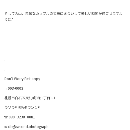
そして沢山、素敵なカップルの皆様にお会いして楽しい時間が過ごせますよ
うに.*
.
.
Don’t Worry Be Happy
〒003-0003
札幌市白石区東札幌3条1丁目1-1
ラソラ札幌Aタウン１F
☎︎ 080−3238−0081
✉︎
db@second.photograph