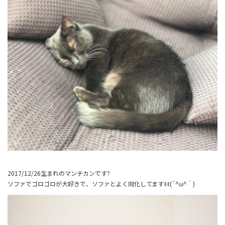
2017/12/26生まれのマンチカンです?
ソファでゴロゴロが大好きで、ソファとよく同化してますꉂꉂ(´^ω^｀)