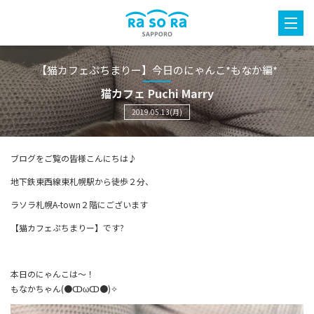
【猫カフェぷちまりー】今日のにゃんこ*もなか編*
猫カフェ Puchi Marry
2019.05.13(月)
ブログをご覧の皆様こんにちは♪
地下鉄東西線東札幌駅から徒歩２分、
ラソラ札幌A-town２階にございます
【猫カフェぷちまりー】です?
本日のにゃんこは〜！
もなかちゃん(●ↀωↀ●)✧