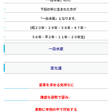
下記の年に生まれた方が
「一白水星」となります。
(昭２０年・２９年・３８年・４７年・
５６年・平２年・１１年・２０年生)
一白水星
変化運
変革を求める気持ちに
謙虚な姿勢で望み、
柔軟に辛抱の中で対処する