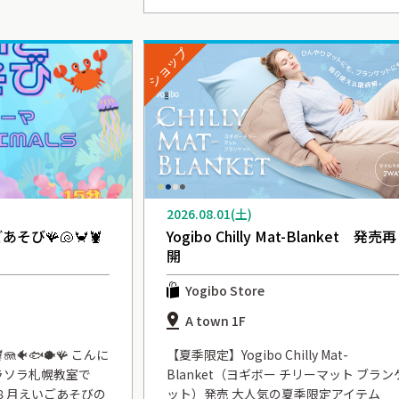
ショップ
2026.08.01(土)
ごあそび🪸🐚🦀🦞
Yogibo Chilly Mat-Blanket 発売再
開
Yogibo Store
A town 1F
🦞🪼🐠🐟🐡🪸 こんに
【夏季限定】Yogibo Chilly Mat-
ラソラ札幌教室で
Blanket（ヨギボー チリーマット ブラン
８月えいごあそびの
ット）発売 大人気の夏季限定アイテム