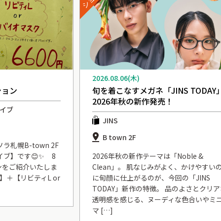
2026.08.06(木)
ション
旬を着こなすメガネ「JINS TODAY
2026年秋の新作発売！
バイブ
JINS
B town 2F
札幌B-town 2F
イブ】です😊✨ 8
2026年秋の新作テーマは「Noble &
ンをご紹介いたしま
Clean」。 肌なじみがよく、かけやすい
＋【リビティL or
に旬顔に仕上がるのが、今回の「JINS
TODAY」新作の特徴。 品のよさとクリア
透明感を感じる、ヌーディな色合いやミ
マ […]