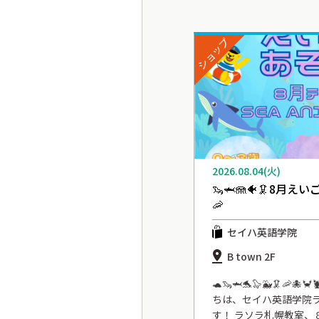
ショップ
2026.08.04(火)
🦦🦈🪼🐠🦑8月えい
🦐
セイハ英語学院
B town 2F
🐢🦦🦈🐬🦭🐳🦑🦐🐙
ちは、セイハ英語学院
す！ ラソラ札幌教室、