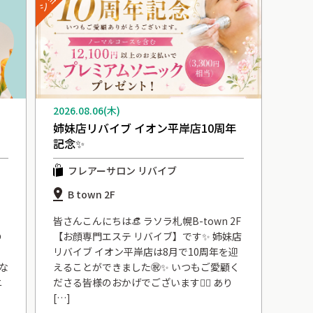
2026.08.06(木)
」
姉妹店リバイブ イオン平岸店10周年
記念✨
フレアーサロン リバイブ
B town 2F
皆さんこんにちは👒 ラソラ札幌B-town 2F
の
【お顔専門エステ リバイブ】です✨ 姉妹店
リバイブ イオン平岸店は8月で10周年を迎
な
えることができました㊗️✨ いつもご愛顧く
ニ
ださる皆様のおかげでございます🙇‍♀️ あり
[…]