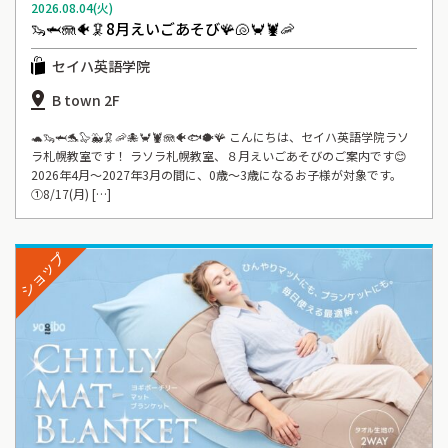
2026.08.04(火)
🦦🦈🪼🐠🦑8月えいごあそび🪸🐚🦀🦞🦐
セイハ英語学院
B town 2F
🐢🦦🦈🐬🦭🐳🦑🦐🐙🦀🦞🪼🐠🐟🐡🪸 こんにちは、セイハ英語学院ラソ
ラ札幌教室です！ ラソラ札幌教室、８月えいごあそびのご案内です😊
2026年4月～2027年3月の間に、0歳～3歳になるお子様が対象です。
①8/17(月) […]
ショップ