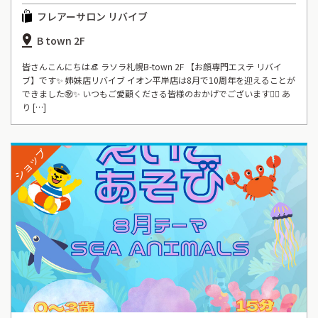
フレアーサロン リバイブ
B town 2F
皆さんこんにちは👒 ラソラ札幌B-town 2F 【お顔専門エステ リバイ
ブ】です✨ 姉妹店リバイブ イオン平岸店は8月で10周年を迎えることが
できました㊗️✨ いつもご愛顧くださる皆様のおかげでございます🙇‍♀️ あ
り […]
ショップ